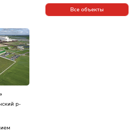
Все объекты
»
чский р-
нием