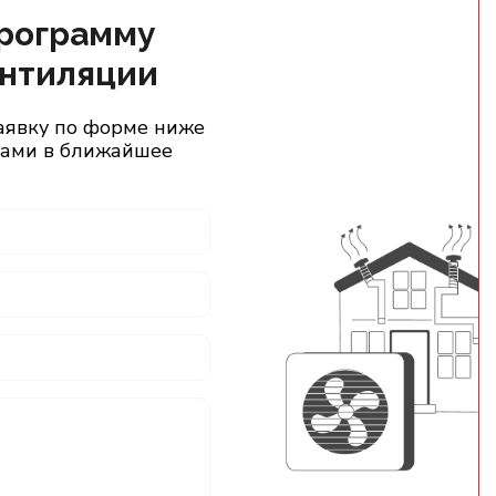
программу
ентиляции
аявку по форме ниже
 Вами в ближайшее