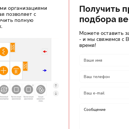
Получить 
ыми организациями
я позволяет c
подбора в
лучить полную
.
Можете оставить з
- и мы свяжемся с
время!