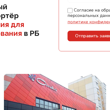
ый
Согласие на обр
ортёр
персональных данн
политике конфиде
ия для
ования
в РБ