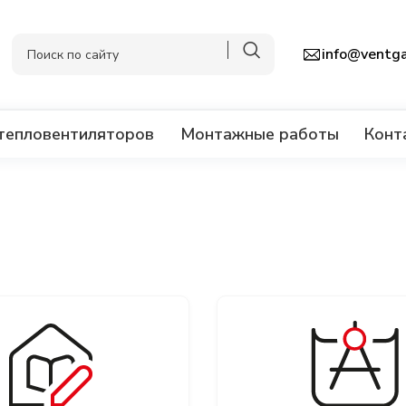
info@ventga
тепловентиляторов
Монтажные работы
Конт
Тепловентиляторы
Камеры смешения
Промышленные тепловые завесы
Дестратификаторы
Смесительные узлы
Автоматика