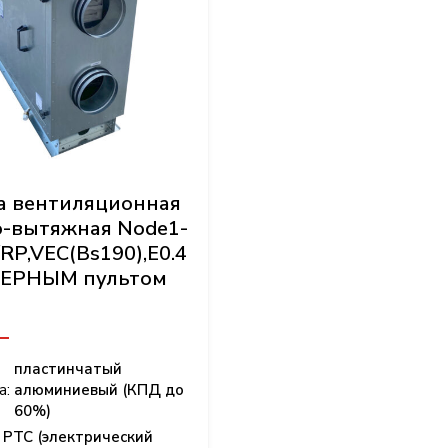
Дополнительное оборудование
а вентиляционная
-вытяжная Node1-
RP,VEC(Bs190),E0.4
с ЧЕРНЫМ пультом
пластинчатый
а:
алюминиевый (КПД до
60%)
PTC (электрический