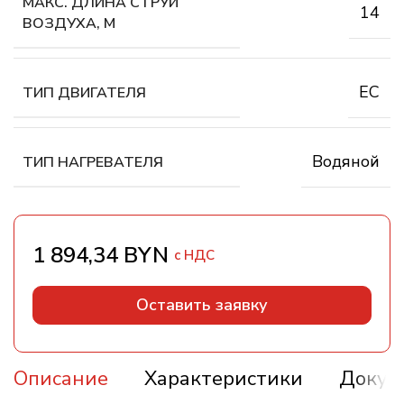
МАКС. ДЛИНА СТРУИ
14
ВОЗДУХА, М
EC
ТИП ДВИГАТЕЛЯ
Водяной
ТИП НАГРЕВАТЕЛЯ
BYN
Оставить заявку
Описание
Характеристики
Докум